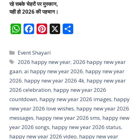
रहे सबके चेहरों पर मुस्कान,
यही हो 2026 की पहचान।
W
F
P
X
S
h
a
i
h
a
c
n
a
Categories
Event Shayari
t
e
t
r
Tags
2026 happy new year
,
2026 happy new year
gaan
s
,
ai happy new year 2026
b
e
e
,
happy new year
2026
,
happy new year 2026 4k
,
happy new year
A
o
r
2026 celebration
,
happy new year 2026
p
o
e
countdown
,
happy new year 2026 images
,
happy
p
k
s
new year 2026 love wishes
,
happy new year 2026
t
messages
,
happy new year 2026 sms
,
happy new
year 2026 songs
,
happy new year 2026 status
,
happy new year 2026 video
,
happy new year