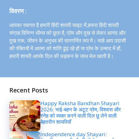
विवरण :
आपका स्वागत है हमारी हिंदी शायरी साइट में,हमारा हिंदी शायरी
संग्रह विभिन्न थीम्स को छूता है, प्रेम और दुख से लेकर आनंद और
दुख तक, जीवन के अनुभव की सारगर्भित रूप में। चाहे आप उदासी
की पंक्तियों में आत्मा को शांति ढूंढ़ रहे हों या प्रेम के उन्माद में हों,
हमारी शायरी आपके दिल की धड़कन के साथ मेल खाती है।
Recent Posts
Happy Raksha Bandhan Shayari
2026: भाई-बहन के अटूट प्रेम, विश्वास और
स्नेह को व्यक्त करने वाली दिल छू लेने वाली
बेहतरीन शायरियाँ
Independence day Shayari: