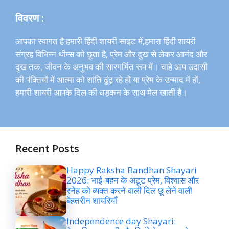
विवरण :
आपका स्वागत है हमारी हिंदी शायरी साइट में,हमारा हिंदी शायरी
संग्रह विभिन्न थीम्स को छूता है, प्रेम और दुख से लेकर आनंद और
दुख तक, जीवन के अनुभव की सारगर्भित रूप में। चाहे आप उदासी
की पंक्तियों में आत्मा को शांति ढूंढ़ रहे हों या प्रेम के उन्माद में हों,
हमारी शायरी आपके दिल की धड़कन के साथ मेल खाती है।
Recent Posts
Happy Raksha Bandhan Shayari
2026: भाई-बहन के अटूट प्रेम, विश्वास और
स्नेह को व्यक्त करने वाली दिल छू लेने वाली
बेहतरीन शायरियाँ
Independence day Shayari: