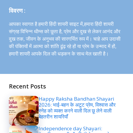
विवरण :
आपका स्वागत है हमारी हिंदी शायरी साइट में,हमारा हिंदी शायरी
संग्रह विभिन्न थीम्स को छूता है, प्रेम और दुख से लेकर आनंद और
दुख तक, जीवन के अनुभव की सारगर्भित रूप में। चाहे आप उदासी
की पंक्तियों में आत्मा को शांति ढूंढ़ रहे हों या प्रेम के उन्माद में हों,
हमारी शायरी आपके दिल की धड़कन के साथ मेल खाती है।
Recent Posts
Happy Raksha Bandhan Shayari
2026: भाई-बहन के अटूट प्रेम, विश्वास और
स्नेह को व्यक्त करने वाली दिल छू लेने वाली
बेहतरीन शायरियाँ
Independence day Shayari: