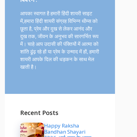
आपका स्वागत है हमारी हिंदी शायरी साइट
में,हमारा हिंदी शायरी संग्रह विभिन्न थीम्स को
छूता है, प्रेम और दुख से लेकर आनंद और
दुख तक, जीवन के अनुभव की सारगर्भित रूप
में। चाहे आप उदासी की पंक्तियों में आत्मा को
शांति ढूंढ़ रहे हों या प्रेम के उन्माद में हों, हमारी
शायरी आपके दिल की धड़कन के साथ मेल
खाती है।
Recent Posts
Happy Raksha
Bandhan Shayari