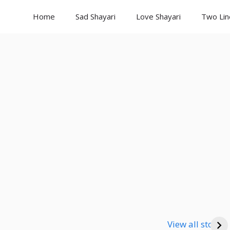
Home
Sad Shayari
Love Shayari
Two Lin
Good Night
Good Night
Go
Shayari
Shayari
Sha
View all stories