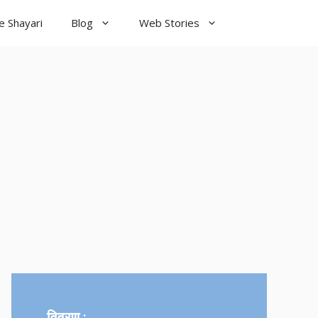
e Shayari
Blog
Web Stories
od Night
yari
विवरण :