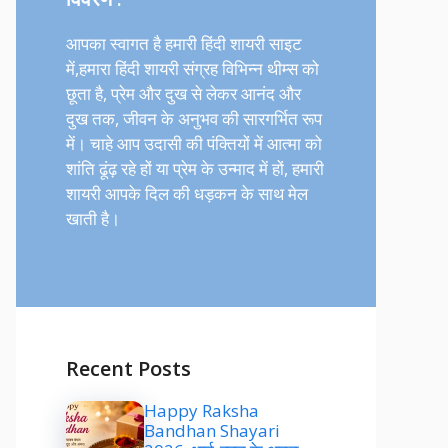
आपका स्वागत है हमारी हिंदी शायरी साइट
में,हमारा हिंदी शायरी संग्रह विभिन्न थीम्स को
छूता है, प्रेम और दुख से लेकर आनंद और
दुख तक, जीवन के अनुभव की सारगर्भित रूप
में। चाहे आप उदासी की पंक्तियों में आत्मा को
शांति ढूंढ़ रहे हों या प्रेम के उन्माद में हों, हमारी
शायरी आपके दिल की धड़कन के साथ मेल
खाती है।
Recent Posts
Happy Raksha
Bandhan Shayari