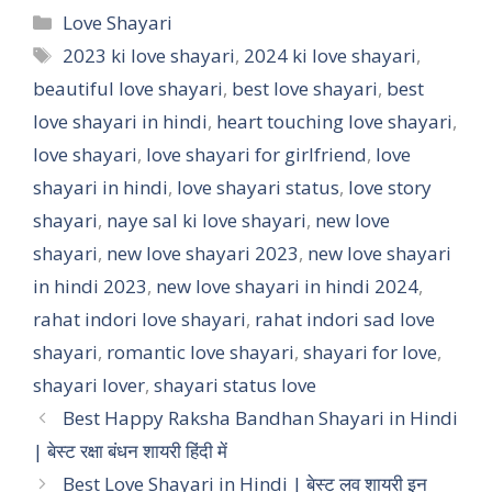
a
c
n
a
Categories
Love Shayari
t
e
t
r
Tags
2023 ki love shayari
,
2024 ki love shayari
,
beautiful love shayari
s
b
e
,
best love shayari
e
,
best
love shayari in hindi
,
heart touching love shayari
,
A
o
r
love shayari
,
love shayari for girlfriend
,
love
p
o
e
shayari in hindi
,
love shayari status
,
love story
p
k
s
shayari
,
naye sal ki love shayari
,
new love
t
shayari
,
new love shayari 2023
,
new love shayari
in hindi 2023
,
new love shayari in hindi 2024
,
rahat indori love shayari
,
rahat indori sad love
shayari
,
romantic love shayari
,
shayari for love
,
shayari lover
,
shayari status love
Best Happy Raksha Bandhan Shayari in Hindi
| बेस्ट रक्षा बंधन शायरी हिंदी में
Best Love Shayari in Hindi | बेस्ट लव शायरी इन