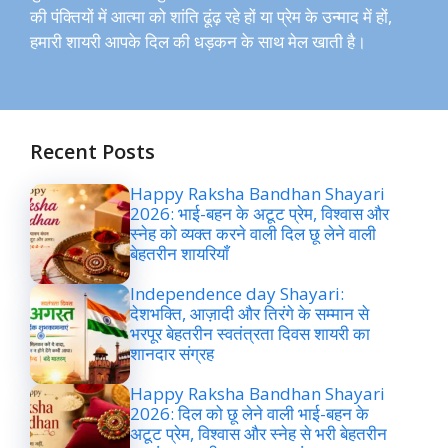
की पंक्तियों में आत्मा को शांति ढूंढ़ रहे हों या प्रेम के उन्माद में हों,
हमारी शायरी आपके दिल की धड़कन के साथ मेल खाती है।
Recent Posts
Happy Raksha Bandhan Shayari
2026: भाई-बहन के अटूट प्रेम, विश्वास और
स्नेह को व्यक्त करने वाली दिल छू लेने वाली
बेहतरीन शायरियाँ
Independence day Shayari:
देशभक्ति, आज़ादी और तिरंगे के सम्मान से
भरपूर बेहतरीन स्वतंत्रता दिवस शायरी का
शानदार संग्रह
Happy Raksha Bandhan Shayari
2026: दिल को छू लेने वाली भाई-बहन के
अटूट प्रेम, विश्वास और स्नेह से भरी बेहतरीन