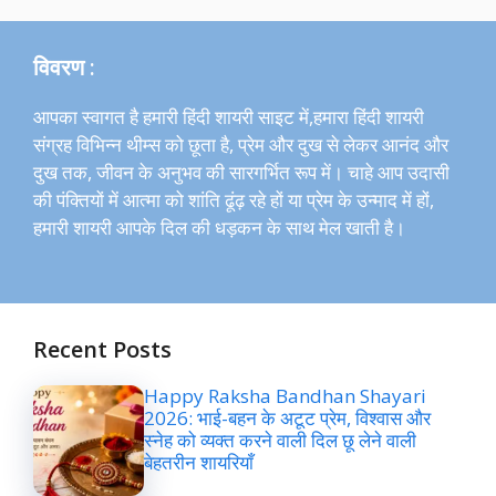
विवरण :
आपका स्वागत है हमारी हिंदी शायरी साइट में,हमारा हिंदी शायरी
संग्रह विभिन्न थीम्स को छूता है, प्रेम और दुख से लेकर आनंद और
दुख तक, जीवन के अनुभव की सारगर्भित रूप में। चाहे आप उदासी
की पंक्तियों में आत्मा को शांति ढूंढ़ रहे हों या प्रेम के उन्माद में हों,
हमारी शायरी आपके दिल की धड़कन के साथ मेल खाती है।
Recent Posts
Happy Raksha Bandhan Shayari
2026: भाई-बहन के अटूट प्रेम, विश्वास और
स्नेह को व्यक्त करने वाली दिल छू लेने वाली
बेहतरीन शायरियाँ