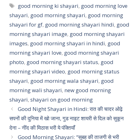
t
e
t
r
Tags
good morning ki shayari
,
good morning love
shayari
s
,
good morning shayari
b
e
e
,
good morning
shayari for gf
,
good morning shayari hindi
,
good
A
o
r
morning shayari image
,
good morning shayari
p
o
e
images
,
good morning shayari in hindi
,
good
p
k
s
morning shayari love
,
good morning shayari
t
photo
,
good morning shayari status
,
good
morning shayari video
,
good morning status
shayari
,
good morning wala shayari
,
good
morning wali shayari
,
new good morning
shayari
,
shayari on good morning
Good Night Shayari in Hindi: रात की चादर ओढ़े
सपनों की दुनिया में खो जाना, गुड नाइट शायरी से दिल को सुकून
देना – नींद की मिठास भरी ये पंक्तियाँ
Good Morning Shayari: “सुबह की ताजगी से भरी