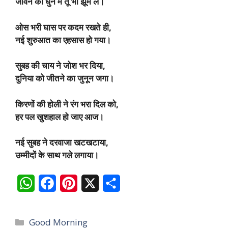
जीवन की धुन में तू भी झूम ले।
ओस भरी घास पर कदम रखते ही,
नई शुरुआत का एहसास हो गया।
सुबह की चाय ने जोश भर दिया,
दुनिया को जीतने का जुनून जगा।
किरणों की होली ने रंग भरा दिल को,
हर पल खुशहाल हो जाए आज।
नई सुबह ने दरवाजा खटखटाया,
उम्मीदों के साथ गले लगाया।
W
F
P
X
S
h
a
i
h
a
c
n
a
Categories
Good Morning