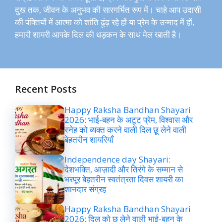
दुख तक, जीवन के अनुभव की सारगर्भित रूप में। चाहे आप उदासी
की पंक्तियों में आत्मा को शांति ढूंढ़ रहे हों या प्रेम के उन्माद में हों,
हमारी शायरी आपके दिल की धड़कन के साथ मेल खाती है।
Recent Posts
Happy Raksha Bandhan Shayari
2026: भाई-बहन के अटूट प्रेम, विश्वास और
स्नेह को व्यक्त करने वाली दिल छू लेने वाली
बेहतरीन शायरियाँ
Independence day Shayari:
देशभक्ति, आज़ादी और तिरंगे के सम्मान से
भरपूर बेहतरीन स्वतंत्रता दिवस शायरी का
शानदार संग्रह
Happy Raksha Bandhan Shayari
2026: दिल को छू लेने वाली भाई-बहन के