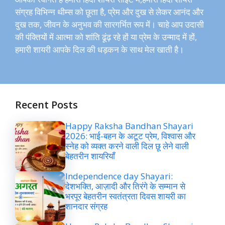
संग्रह विभिन्न थीम्स को छूता है, प्रेम और दुख से लेकर आनंद और
दुख तक, जीवन के अनुभव की सारगर्भित रूप में। चाहे आप उदासी
की पंक्तियों में आत्मा को शांति ढूंढ़ रहे हों या प्रेम के उन्माद में हों,
हमारी शायरी आपके दिल की धड़कन के साथ मेल खाती है।
Recent Posts
Happy Raksha Bandhan Shayari
2026: भाई-बहन के अटूट प्रेम, विश्वास और
स्नेह को व्यक्त करने वाली दिल छू लेने वाली
बेहतरीन शायरियाँ
Independence day Shayari:
देशभक्ति, आज़ादी और तिरंगे के सम्मान से
भरपूर बेहतरीन स्वतंत्रता दिवस शायरी का
शानदार संग्रह