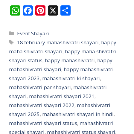
W
F
P
X
S
h
a
i
h
a
c
n
a
Categories
Event Shayari
t
e
t
r
Tags
18 february mahashivratri shayari
,
happy
maha shivratri shayari
s
b
e
,
happy maha shivratri
e
shayari status
,
happy mahashivratri
,
happy
A
o
r
mahashivratri shayari
,
happy mahashivratri
p
o
e
shayari 2023
,
mahashivratri ki shayari
,
p
k
s
mahashivratri par shayari
,
mahashivratri
t
shayari
,
mahashivratri shayari 2021
,
mahashivratri shayari 2022
,
mahashivratri
shayari 2025
,
mahashivratri shayari in hindi
,
mahashivratri shayari status
,
mahashivratri
special shayari
,
mahashivratri status shayari
,