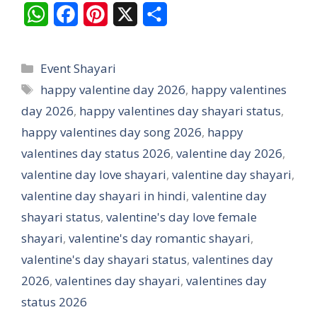
W
F
P
X
S
h
a
i
h
a
c
n
a
Categories
Event Shayari
t
e
t
r
Tags
happy valentine day 2026
,
happy valentines
day 2026
s
,
b
happy valentines day shayari status
e
e
,
happy valentines day song 2026
,
happy
A
o
r
valentines day status 2026
,
valentine day 2026
,
p
o
e
valentine day love shayari
,
valentine day shayari
,
p
k
s
valentine day shayari in hindi
,
valentine day
t
shayari status
,
valentine's day love female
shayari
,
valentine's day romantic shayari
,
valentine's day shayari status
,
valentines day
2026
,
valentines day shayari
,
valentines day
status 2026