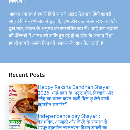
विवरण :
आपका स्वागत है हमारी हिंदी शायरी साइट में,हमारा हिंदी शायरी
संग्रह विभिन्न थीम्स को छूता है, प्रेम और दुख से लेकर आनंद और
दुख तक, जीवन के अनुभव की सारगर्भित रूप में। चाहे आप उदासी
की पंक्तियों में आत्मा को शांति ढूंढ़ रहे हों या प्रेम के उन्माद में हों,
हमारी शायरी आपके दिल की धड़कन के साथ मेल खाती है।
Recent Posts
Happy Raksha Bandhan Shayari
2026: भाई-बहन के अटूट प्रेम, विश्वास और
स्नेह को व्यक्त करने वाली दिल छू लेने वाली
बेहतरीन शायरियाँ
Independence day Shayari:
देशभक्ति, आज़ादी और तिरंगे के सम्मान से
भरपूर बेहतरीन स्वतंत्रता दिवस शायरी का