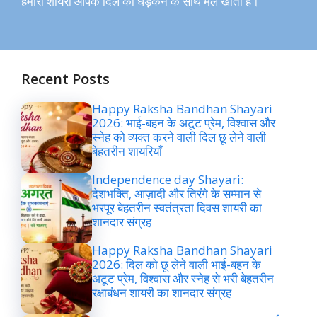
हमारी शायरी आपके दिल की धड़कन के साथ मेल खाती है।
Recent Posts
Happy Raksha Bandhan Shayari
2026: भाई-बहन के अटूट प्रेम, विश्वास और
स्नेह को व्यक्त करने वाली दिल छू लेने वाली
बेहतरीन शायरियाँ
Independence day Shayari:
देशभक्ति, आज़ादी और तिरंगे के सम्मान से
भरपूर बेहतरीन स्वतंत्रता दिवस शायरी का
शानदार संग्रह
Happy Raksha Bandhan Shayari
2026: दिल को छू लेने वाली भाई-बहन के
अटूट प्रेम, विश्वास और स्नेह से भरी बेहतरीन
रक्षाबंधन शायरी का शानदार संग्रह