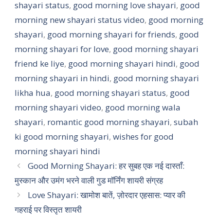
shayari status
s
b
,
good morning love shayari
e
e
,
good
morning new shayari status video
,
good morning
A
o
r
shayari
,
good morning shayari for friends
,
good
p
o
e
morning shayari for love
,
good morning shayari
p
k
s
friend ke liye
,
good morning shayari hindi
,
good
t
morning shayari in hindi
,
good morning shayari
likha hua
,
good morning shayari status
,
good
morning shayari video
,
good morning wala
shayari
,
romantic good morning shayari
,
subah
ki good morning shayari
,
wishes for good
morning shayari hindi
Good Morning Shayari: हर सुबह एक नई दास्ताँ:
मुस्कान और उमंग भरने वाली गुड मॉर्निंग शायरी संग्रह
Love Shayari: खामोश बातें, ज़ोरदार एहसास: प्यार की
गहराई पर विस्तृत शायरी