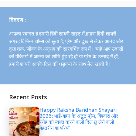
विवरण :
आपका स्वागत है हमारी हिंदी शायरी साइट में,हमारा हिंदी शायरी
संग्रह विभिन्न थीम्स को छूता है, प्रेम और दुख से लेकर आनंद और
दुख तक, जीवन के अनुभव की सारगर्भित रूप में। चाहे आप उदासी
की पंक्तियों में आत्मा को शांति ढूंढ़ रहे हों या प्रेम के उन्माद में हों,
हमारी शायरी आपके दिल की धड़कन के साथ मेल खाती है।
Recent Posts
Happy Raksha Bandhan Shayari
2026: भाई-बहन के अटूट प्रेम, विश्वास और
स्नेह को व्यक्त करने वाली दिल छू लेने वाली
बेहतरीन शायरियाँ