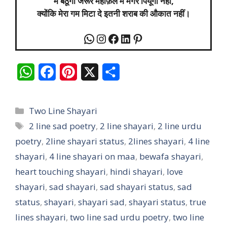
मैं बैठूंगा जरूर महफ़िल में मगर पियूँगा नहीं,
क्योंकि मेरा गम मिटा दे इतनी शराब की औकात नहीं।
W
F
P
X
S
h
a
i
h
a
c
n
a
Two Line Shayari
t
e
t
r
2 line sad poetry
,
2 line shayari
,
2 line urdu
poetry
s
,
2line shayari status
b
e
e
,
2lines shayari
,
4 line
shayari
,
4 line shayari on maa
,
bewafa shayari
,
A
o
r
heart touching shayari
,
hindi shayari
,
love
p
o
e
shayari
,
sad shayari
,
sad shayari status
,
sad
p
k
s
status
,
shayari
,
shayari sad
,
shayari status
,
true
t
lines shayari
,
two line sad urdu poetry
,
two line