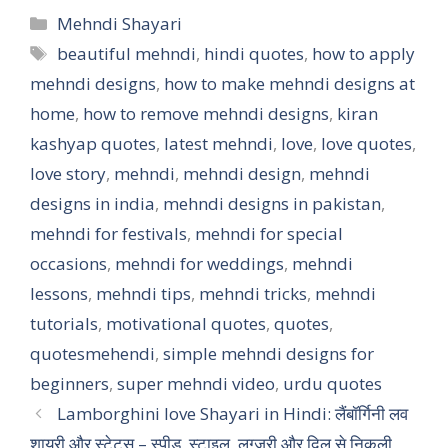
a
c
n
a
Categories
Mehndi Shayari
t
e
t
r
Tags
beautiful mehndi
,
hindi quotes
,
how to apply
mehndi designs
s
b
e
,
how to make mehndi designs at
e
home
,
how to remove mehndi designs
,
kiran
A
o
r
kashyap quotes
,
latest mehndi
,
love
,
love quotes
,
p
o
e
love story
,
mehndi
,
mehndi design
,
mehndi
p
k
s
designs in india
,
mehndi designs in pakistan
,
t
mehndi for festivals
,
mehndi for special
occasions
,
mehndi for weddings
,
mehndi
lessons
,
mehndi tips
,
mehndi tricks
,
mehndi
tutorials
,
motivational quotes
,
quotes
,
quotesmehendi
,
simple mehndi designs for
beginners
,
super mehndi video
,
urdu quotes
Lamborghini love Shayari in Hindi: लैंबॉर्गिनी लव
शायरी और स्टेटस – स्पीड, स्टाइल, लग्जरी और दिल से निकली