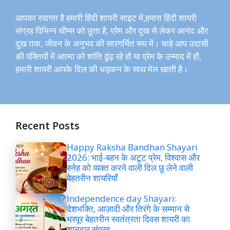
आपका स्वागत है हमारी हिंदी शायरी साइट में,हमारा हिंदी शायरी
संग्रह विभिन्न थीम्स को छूता है, प्रेम और दुख से लेकर आनंद और
दुख तक, जीवन के अनुभव की सारगर्भित रूप में। चाहे आप उदासी
की पंक्तियों में आत्मा को शांति ढूंढ़ रहे हों या प्रेम के उन्माद में हों,
हमारी शायरी आपके दिल की धड़कन के साथ मेल खाती है।
Recent Posts
Happy Raksha Bandhan Shayari
2026: भाई-बहन के अटूट प्रेम, विश्वास और
स्नेह को व्यक्त करने वाली दिल छू लेने वाली
बेहतरीन शायरियाँ
Independence day Shayari:
देशभक्ति, आज़ादी और तिरंगे के सम्मान से
भरपूर बेहतरीन स्वतंत्रता दिवस शायरी का
शानदार संग्रह