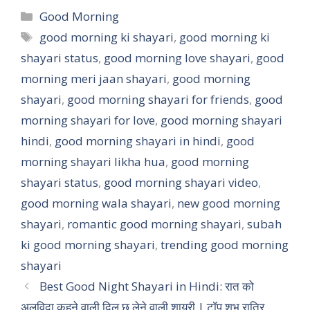
a
c
n
a
Categories
Good Morning
t
e
t
r
Tags
good morning ki shayari
,
good morning ki
shayari status
s
b
,
good morning love shayari
e
e
,
good
morning meri jaan shayari
,
good morning
A
o
r
shayari
,
good morning shayari for friends
,
good
p
o
e
morning shayari for love
,
good morning shayari
p
k
s
hindi
,
good morning shayari in hindi
,
good
t
morning shayari likha hua
,
good morning
shayari status
,
good morning shayari video
,
good morning wala shayari
,
new good morning
shayari
,
romantic good morning shayari
,
subah
ki good morning shayari
,
trending good morning
shayari
Best Good Night Shayari in Hindi: रात को
अलविदा कहने वाली दिल छू लेने वाली शायरी | टॉप शुभ रात्रि