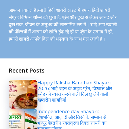
आपका स्वागत है हमारी हिंदी शायरी साइट में,हमारा हिंदी शायरी
संग्रह विभिन्न थीम्स को छूता है, प्रेम और दुख से लेकर आनंद और
दुख तक, जीवन के अनुभव की सारगर्भित रूप में। चाहे आप उदासी
की पंक्तियों में आत्मा को शांति ढूंढ़ रहे हों या प्रेम के उन्माद में हों,
हमारी शायरी आपके दिल की धड़कन के साथ मेल खाती है।
Recent Posts
Happy Raksha Bandhan Shayari
2026: भाई-बहन के अटूट प्रेम, विश्वास और
स्नेह को व्यक्त करने वाली दिल छू लेने वाली
बेहतरीन शायरियाँ
Independence day Shayari:
देशभक्ति, आज़ादी और तिरंगे के सम्मान से
भरपूर बेहतरीन स्वतंत्रता दिवस शायरी का
शानदार संग्रह