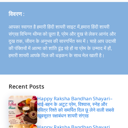
विवरण :
आपका स्वागत है हमारी हिंदी शायरी साइट में,हमारा हिंदी शायरी
संग्रह विभिन्न थीम्स को छूता है, प्रेम और दुख से लेकर आनंद और
दुख तक, जीवन के अनुभव की सारगर्भित रूप में। चाहे आप उदासी
की पंक्तियों में आत्मा को शांति ढूंढ़ रहे हों या प्रेम के उन्माद में हों,
हमारी शायरी आपके दिल की धड़कन के साथ मेल खाती है।
Recent Posts
Happy Raksha Bandhan Shayari–
भाई-बहन के अटूट प्रेम, विश्वास, स्नेह और
पवित्र रिश्ते को समर्पित दिल छू लेने वाली सबसे
खूबसूरत रक्षाबंधन शायरी संग्रह
Happy Raksha Bandhan Shayari