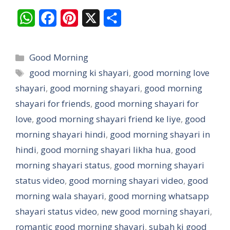
W
F
P
X
S
h
a
i
h
a
c
n
a
Categories
Good Morning
t
e
t
r
Tags
good morning ki shayari
,
good morning love
shayari
s
,
good morning shayari
b
e
e
,
good morning
shayari for friends
,
good morning shayari for
A
o
r
love
,
good morning shayari friend ke liye
,
good
p
o
e
morning shayari hindi
,
good morning shayari in
p
k
s
hindi
,
good morning shayari likha hua
,
good
t
morning shayari status
,
good morning shayari
status video
,
good morning shayari video
,
good
morning wala shayari
,
good morning whatsapp
shayari status video
,
new good morning shayari
,
romantic good morning shayari
,
subah ki good