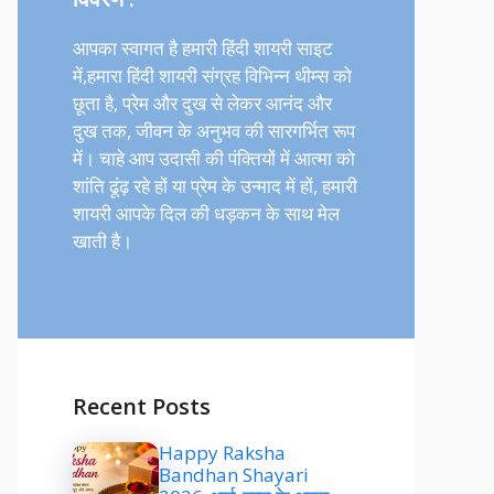
आपका स्वागत है हमारी हिंदी शायरी साइट
में,हमारा हिंदी शायरी संग्रह विभिन्न थीम्स को
छूता है, प्रेम और दुख से लेकर आनंद और
दुख तक, जीवन के अनुभव की सारगर्भित रूप
में। चाहे आप उदासी की पंक्तियों में आत्मा को
शांति ढूंढ़ रहे हों या प्रेम के उन्माद में हों, हमारी
शायरी आपके दिल की धड़कन के साथ मेल
खाती है।
Recent Posts
Happy Raksha
Bandhan Shayari