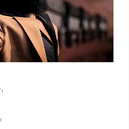
ं।
ै।