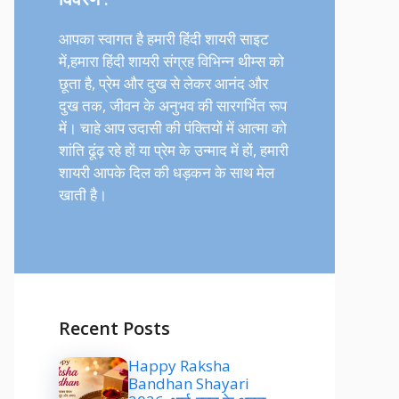
आपका स्वागत है हमारी हिंदी शायरी साइट
में,हमारा हिंदी शायरी संग्रह विभिन्न थीम्स को
छूता है, प्रेम और दुख से लेकर आनंद और
दुख तक, जीवन के अनुभव की सारगर्भित रूप
में। चाहे आप उदासी की पंक्तियों में आत्मा को
शांति ढूंढ़ रहे हों या प्रेम के उन्माद में हों, हमारी
शायरी आपके दिल की धड़कन के साथ मेल
खाती है।
Recent Posts
Happy Raksha
Bandhan Shayari