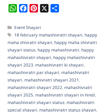
W
F
P
X
S
h
a
i
h
a
c
n
a
Categories
Event Shayari
t
e
t
r
Tags
18 february mahashivratri shayari
,
happy
maha shivratri shayari
s
b
e
,
happy maha shivratri
e
shayari status
,
happy mahashivratri
,
happy
A
o
r
mahashivratri shayari
,
happy mahashivratri
p
o
e
shayari 2023
,
mahashivratri ki shayari
,
p
k
s
mahashivratri par shayari
,
mahashivratri
t
shayari
,
mahashivratri shayari 2021
,
mahashivratri shayari 2022
,
mahashivratri
shayari 2025
,
mahashivratri shayari in hindi
,
mahashivratri shayari status
,
mahashivratri
special shayari
,
mahashivratri status shayari
,