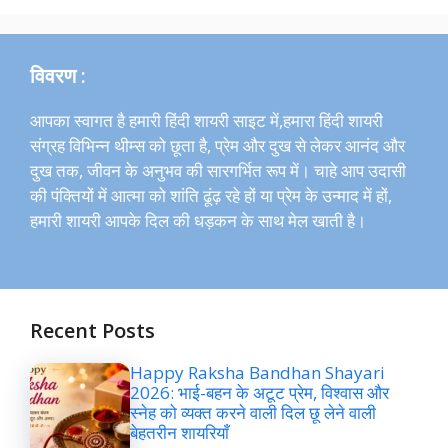
विवरण :
आपका स्वागत है हमारी हिंदी शायरी साइट में,हमारा हिंदी शायरी
संग्रह विभिन्न थीम्स को छूता है, प्रेम और दुख से लेकर आनंद और
दुख तक, जीवन के अनुभव की सारगर्भित रूप में। चाहे आप उदासी
की पंक्तियों में आत्मा को शांति ढूंढ़ रहे हों या प्रेम के उन्माद में हों,
हमारी शायरी आपके दिल की धड़कन के साथ मेल खाती है।
Recent Posts
Happy Raksha Bandhan Shayari
2026: भाई-बहन के अटूट प्रेम, विश्वास और
स्नेह को व्यक्त करने वाली दिल छू लेने वाली
बेहतरीन शायरियाँ