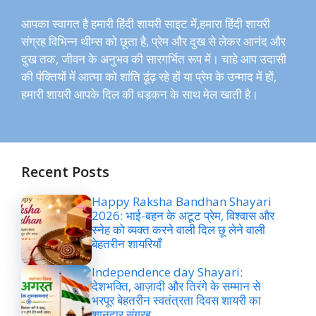
आपका स्वागत है हमारी हिंदी शायरी साइट में,हमारा हिंदी शायरी
संग्रह विभिन्न थीम्स को छूता है, प्रेम और दुख से लेकर आनंद और
दुख तक, जीवन के अनुभव की सारगर्भित रूप में। चाहे आप उदासी
की पंक्तियों में आत्मा को शांति ढूंढ़ रहे हों या प्रेम के उन्माद में हों,
हमारी शायरी आपके दिल की धड़कन के साथ मेल खाती है।
Recent Posts
Happy Raksha Bandhan Shayari
2026: भाई-बहन के अटूट प्रेम, विश्वास और
स्नेह को व्यक्त करने वाली दिल छू लेने वाली
बेहतरीन शायरियाँ
Independence day Shayari:
देशभक्ति, आज़ादी और तिरंगे के सम्मान से
भरपूर बेहतरीन स्वतंत्रता दिवस शायरी का
शानदार संग्रह