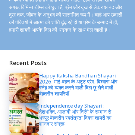
संग्रह विभिन्न थीम्स को छूता है, प्रेम और दुख से लेकर आनंद और
दुख तक, जीवन के अनुभव की सारगर्भित रूप में। चाहे आप उदासी
की पंक्तियों में आत्मा को शांति ढूंढ़ रहे हों या प्रेम के उन्माद में हों,
हमारी शायरी आपके दिल की धड़कन के साथ मेल खाती है।
Recent Posts
Happy Raksha Bandhan Shayari
2026: भाई-बहन के अटूट प्रेम, विश्वास और
स्नेह को व्यक्त करने वाली दिल छू लेने वाली
बेहतरीन शायरियाँ
Independence day Shayari:
देशभक्ति, आज़ादी और तिरंगे के सम्मान से
भरपूर बेहतरीन स्वतंत्रता दिवस शायरी का
शानदार संग्रह