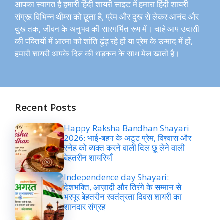
आपका स्वागत है हमारी हिंदी शायरी साइट में,हमारा हिंदी शायरी
संग्रह विभिन्न थीम्स को छूता है, प्रेम और दुख से लेकर आनंद और
दुख तक, जीवन के अनुभव की सारगर्भित रूप में। चाहे आप उदासी
की पंक्तियों में आत्मा को शांति ढूंढ़ रहे हों या प्रेम के उन्माद में हों,
हमारी शायरी आपके दिल की धड़कन के साथ मेल खाती है।
Recent Posts
Happy Raksha Bandhan Shayari
2026: भाई-बहन के अटूट प्रेम, विश्वास और
स्नेह को व्यक्त करने वाली दिल छू लेने वाली
बेहतरीन शायरियाँ
Independence day Shayari:
देशभक्ति, आज़ादी और तिरंगे के सम्मान से
भरपूर बेहतरीन स्वतंत्रता दिवस शायरी का
शानदार संग्रह