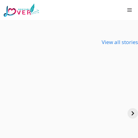
Skip
Shayari Lover
Me
to
content
View all stories