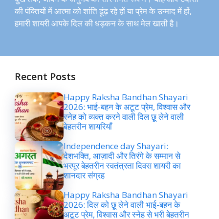
की पंक्तियों में आत्मा को शांति ढूंढ़ रहे हों या प्रेम के उन्माद में हों,
हमारी शायरी आपके दिल की धड़कन के साथ मेल खाती है।
Recent Posts
Happy Raksha Bandhan Shayari
2026: भाई-बहन के अटूट प्रेम, विश्वास और
स्नेह को व्यक्त करने वाली दिल छू लेने वाली
बेहतरीन शायरियाँ
Independence day Shayari:
देशभक्ति, आज़ादी और तिरंगे के सम्मान से
भरपूर बेहतरीन स्वतंत्रता दिवस शायरी का
शानदार संग्रह
Happy Raksha Bandhan Shayari
2026: दिल को छू लेने वाली भाई-बहन के
अटूट प्रेम, विश्वास और स्नेह से भरी बेहतरीन