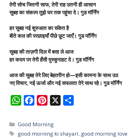
तेरी सोच जितनी साफ, तेरी राह उतनी ही आसान
सुबह का संकल्प तुझे घर तक पहुंचा दे। गुड मॉर्निंग
हर सुबह नई शुरुआत का संकेत है
बीते कल की परछाइयाँ पीछे छूट जाएँ। गुड मॉर्निंग
सुबह की ताज़गी दिल में बसा ले आज
हर कदम पर तेरी हँसी मुस्कुराहट दे। गुड मॉर्निंग
आज की सुबह तेरे लिए बेहतरीन हो—इसी कामना के साथ उठ
नए विचार, नई ऊर्जा और नई सफलता तेरे साथ रहे। गुड मॉर्निंग
W
F
P
X
S
h
a
i
h
a
c
n
a
Categories
Good Morning
t
e
t
r
Tags
good morning ki shayari
,
good morning love