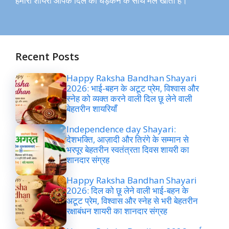
हमारी शायरी आपके दिल की धड़कन के साथ मेल खाती है।
Recent Posts
Happy Raksha Bandhan Shayari
2026: भाई-बहन के अटूट प्रेम, विश्वास और
स्नेह को व्यक्त करने वाली दिल छू लेने वाली
बेहतरीन शायरियाँ
Independence day Shayari:
देशभक्ति, आज़ादी और तिरंगे के सम्मान से
भरपूर बेहतरीन स्वतंत्रता दिवस शायरी का
शानदार संग्रह
Happy Raksha Bandhan Shayari
2026: दिल को छू लेने वाली भाई-बहन के
अटूट प्रेम, विश्वास और स्नेह से भरी बेहतरीन
रक्षाबंधन शायरी का शानदार संग्रह