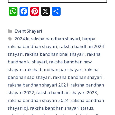
W
F
P
X
S
h
a
i
h
a
c
n
a
Categories
Event Shayari
t
e
t
r
Tags
2024 ki raksha bandhan shayari
,
happy
raksha bandhan shayari
s
b
e
,
raksha bandhan 2024
e
shayari
,
raksha bandhan bhai shayari
,
raksha
A
o
r
bandhan ki shayari
,
raksha bandhan new
p
o
e
shayari
,
raksha bandhan par shayari
,
raksha
p
k
s
bandhan sad shayari
,
raksha bandhan shayari
,
t
raksha bandhan shayari 2021
,
raksha bandhan
shayari 2022
,
raksha bandhan shayari 2023
,
raksha bandhan shayari 2024
,
raksha bandhan
shayari dj
,
raksha bandhan shayari status
,