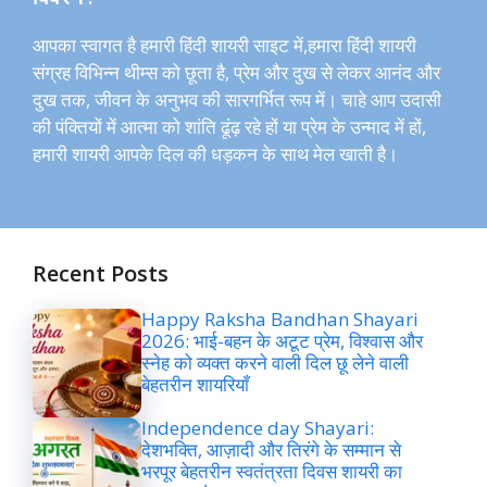
आपका स्वागत है हमारी हिंदी शायरी साइट में,हमारा हिंदी शायरी
संग्रह विभिन्न थीम्स को छूता है, प्रेम और दुख से लेकर आनंद और
दुख तक, जीवन के अनुभव की सारगर्भित रूप में। चाहे आप उदासी
की पंक्तियों में आत्मा को शांति ढूंढ़ रहे हों या प्रेम के उन्माद में हों,
हमारी शायरी आपके दिल की धड़कन के साथ मेल खाती है।
Recent Posts
Happy Raksha Bandhan Shayari
2026: भाई-बहन के अटूट प्रेम, विश्वास और
स्नेह को व्यक्त करने वाली दिल छू लेने वाली
बेहतरीन शायरियाँ
Independence day Shayari:
देशभक्ति, आज़ादी और तिरंगे के सम्मान से
भरपूर बेहतरीन स्वतंत्रता दिवस शायरी का