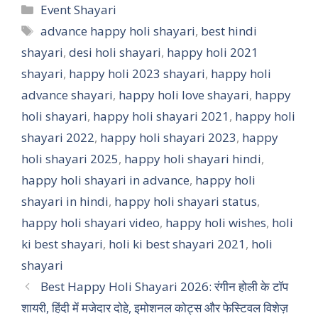
a
c
n
a
Categories
Event Shayari
t
e
t
r
Tags
advance happy holi shayari
,
best hindi
shayari
s
,
desi holi shayari
b
e
,
happy holi 2021
e
shayari
,
happy holi 2023 shayari
,
happy holi
A
o
r
advance shayari
,
happy holi love shayari
,
happy
p
o
e
holi shayari
,
happy holi shayari 2021
,
happy holi
p
k
s
shayari 2022
,
happy holi shayari 2023
,
happy
t
holi shayari 2025
,
happy holi shayari hindi
,
happy holi shayari in advance
,
happy holi
shayari in hindi
,
happy holi shayari status
,
happy holi shayari video
,
happy holi wishes
,
holi
ki best shayari
,
holi ki best shayari 2021
,
holi
shayari
Best Happy Holi Shayari 2026: रंगीन होली के टॉप
शायरी, हिंदी में मजेदार दोहे, इमोशनल कोट्स और फेस्टिवल विशेज़