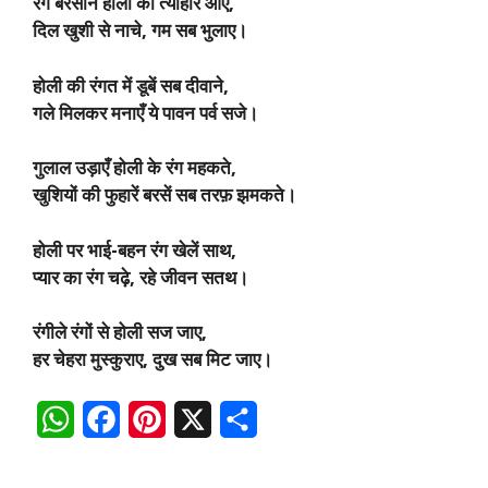
रंग बरसान होली का त्योहार आए,
दिल खुशी से नाचे, गम सब भुलाए।
होली की रंगत में डूबें सब दीवाने,
गले मिलकर मनाएँ ये पावन पर्व सजे।
गुलाल उड़ाएँ होली के रंग महकते,
खुशियों की फुहारें बरसें सब तरफ़ झमकते।
होली पर भाई-बहन रंग खेलें साथ,
प्यार का रंग चढ़े, रहे जीवन सतथ।
रंगीले रंगों से होली सज जाए,
हर चेहरा मुस्कुराए, दुख सब मिट जाए।
W
F
P
X
S
h
a
i
h