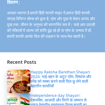
विवरण :
आपका स्वागत है हमारी हिंदी शायरी साइट में,हमारा हिंदी शायरी
संग्रह विभिन्न थीम्स को छूता है, प्रेम और दुख से लेकर आनंद और
दुख तक, जीवन के अनुभव की सारगर्भित रूप में। चाहे आप उदासी
की पंक्तियों में आत्मा को शांति ढूंढ़ रहे हों या प्रेम के उन्माद में हों,
हमारी शायरी आपके दिल की धड़कन के साथ मेल खाती है।
Recent Posts
Happy Raksha Bandhan Shayari
2026: भाई-बहन के अटूट प्रेम, विश्वास और
स्नेह को व्यक्त करने वाली दिल छू लेने वाली
बेहतरीन शायरियाँ
Independence day Shayari:
देशभक्ति, आज़ादी और तिरंगे के सम्मान से
भरपूर बेहतरीन स्वतंत्रता दिवस शायरी का