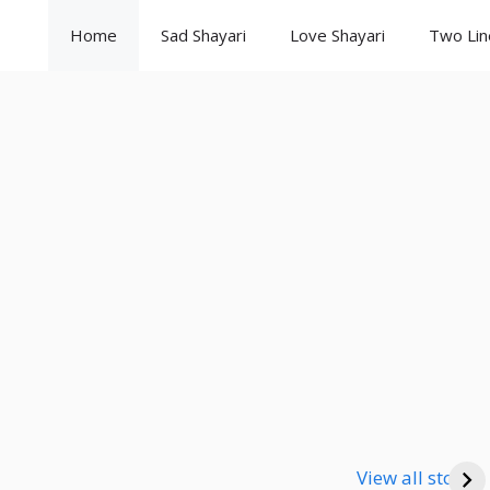
Home
Sad Shayari
Love Shayari
Two Lin
Good Night
Good Night
Go
Shayari
Shayari
Sha
View all stories