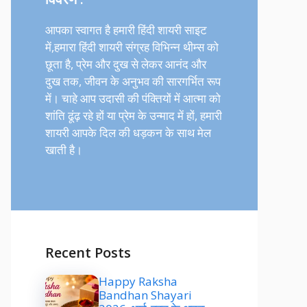
आपका स्वागत है हमारी हिंदी शायरी साइट
में,हमारा हिंदी शायरी संग्रह विभिन्न थीम्स को
छूता है, प्रेम और दुख से लेकर आनंद और
दुख तक, जीवन के अनुभव की सारगर्भित रूप
में। चाहे आप उदासी की पंक्तियों में आत्मा को
शांति ढूंढ़ रहे हों या प्रेम के उन्माद में हों, हमारी
शायरी आपके दिल की धड़कन के साथ मेल
खाती है।
Recent Posts
Happy Raksha
Bandhan Shayari