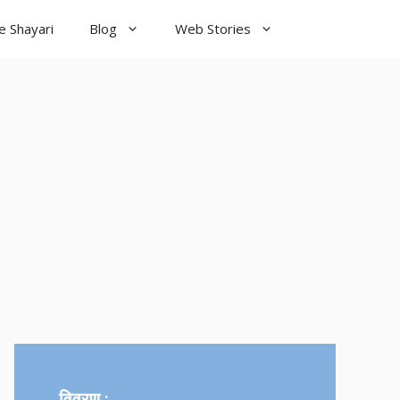
e Shayari
Blog
Web Stories
od Night
yari
विवरण :