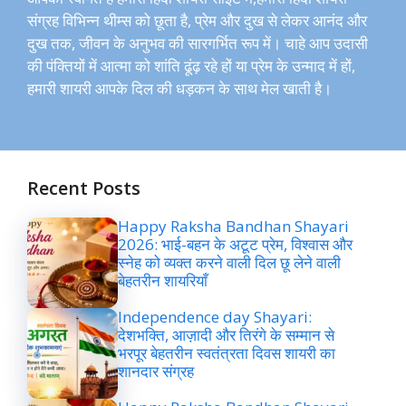
संग्रह विभिन्न थीम्स को छूता है, प्रेम और दुख से लेकर आनंद और
दुख तक, जीवन के अनुभव की सारगर्भित रूप में। चाहे आप उदासी
की पंक्तियों में आत्मा को शांति ढूंढ़ रहे हों या प्रेम के उन्माद में हों,
हमारी शायरी आपके दिल की धड़कन के साथ मेल खाती है।
Recent Posts
Happy Raksha Bandhan Shayari
2026: भाई-बहन के अटूट प्रेम, विश्वास और
स्नेह को व्यक्त करने वाली दिल छू लेने वाली
बेहतरीन शायरियाँ
Independence day Shayari:
देशभक्ति, आज़ादी और तिरंगे के सम्मान से
भरपूर बेहतरीन स्वतंत्रता दिवस शायरी का
शानदार संग्रह