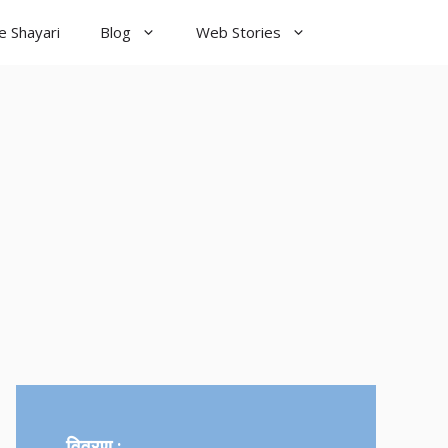
e Shayari
Blog
Web Stories
od Night
yari
विवरण :