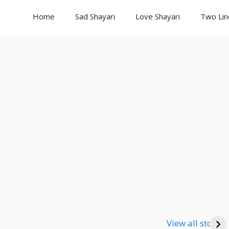
Home
Sad Shayari
Love Shayari
Two Lin
Good Night
Good Night
Go
Shayari
Shayari
Sha
View all stories