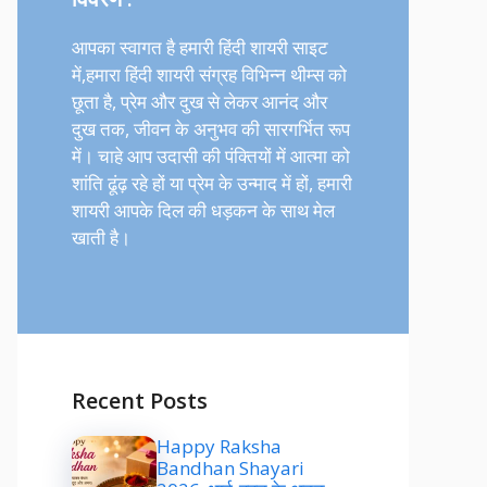
आपका स्वागत है हमारी हिंदी शायरी साइट
में,हमारा हिंदी शायरी संग्रह विभिन्न थीम्स को
छूता है, प्रेम और दुख से लेकर आनंद और
दुख तक, जीवन के अनुभव की सारगर्भित रूप
में। चाहे आप उदासी की पंक्तियों में आत्मा को
शांति ढूंढ़ रहे हों या प्रेम के उन्माद में हों, हमारी
शायरी आपके दिल की धड़कन के साथ मेल
खाती है।
Recent Posts
Happy Raksha
Bandhan Shayari