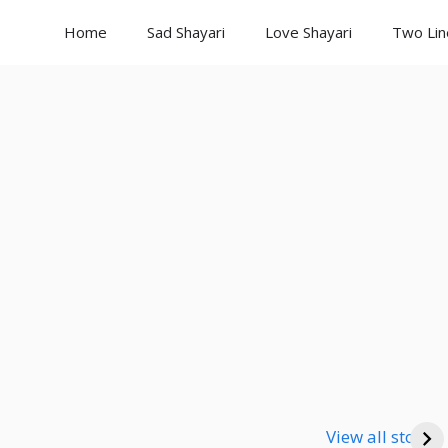
Home
Sad Shayari
Love Shayari
Two Lin
Good Night
Good Night
Go
Shayari
Shayari
Sha
View all stories