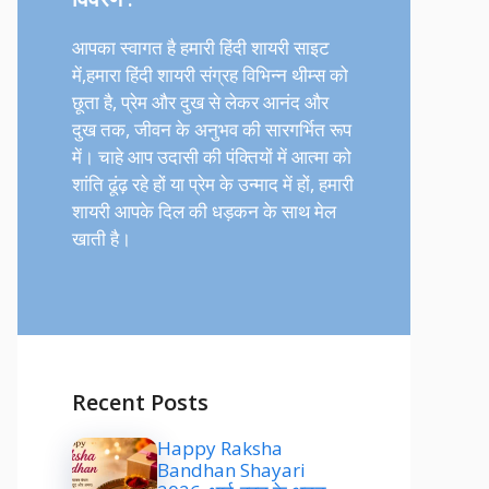
आपका स्वागत है हमारी हिंदी शायरी साइट
में,हमारा हिंदी शायरी संग्रह विभिन्न थीम्स को
छूता है, प्रेम और दुख से लेकर आनंद और
दुख तक, जीवन के अनुभव की सारगर्भित रूप
में। चाहे आप उदासी की पंक्तियों में आत्मा को
शांति ढूंढ़ रहे हों या प्रेम के उन्माद में हों, हमारी
शायरी आपके दिल की धड़कन के साथ मेल
खाती है।
Recent Posts
Happy Raksha
Bandhan Shayari