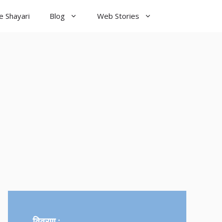
e Shayari
Blog
Web Stories
od Night
yari
विवरण :