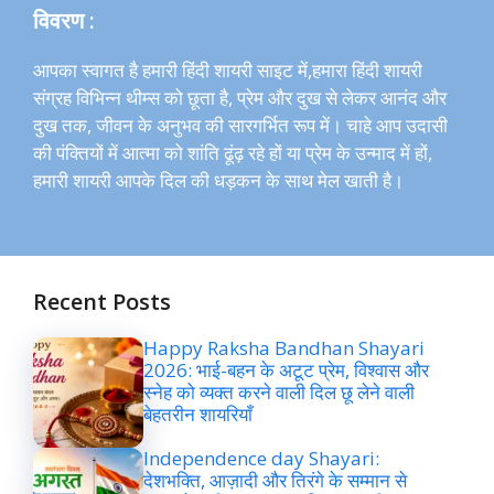
विवरण :
आपका स्वागत है हमारी हिंदी शायरी साइट में,हमारा हिंदी शायरी
संग्रह विभिन्न थीम्स को छूता है, प्रेम और दुख से लेकर आनंद और
दुख तक, जीवन के अनुभव की सारगर्भित रूप में। चाहे आप उदासी
की पंक्तियों में आत्मा को शांति ढूंढ़ रहे हों या प्रेम के उन्माद में हों,
हमारी शायरी आपके दिल की धड़कन के साथ मेल खाती है।
Recent Posts
Happy Raksha Bandhan Shayari
2026: भाई-बहन के अटूट प्रेम, विश्वास और
स्नेह को व्यक्त करने वाली दिल छू लेने वाली
बेहतरीन शायरियाँ
Independence day Shayari:
देशभक्ति, आज़ादी और तिरंगे के सम्मान से