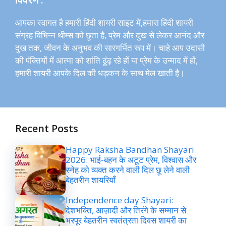
आपका स्वागत है हमारी हिंदी शायरी साइट में,हमारा हिंदी शायरी
संग्रह विभिन्न थीम्स को छूता है, प्रेम और दुख से लेकर आनंद और
दुख तक, जीवन के अनुभव की सारगर्भित रूप में। चाहे आप उदासी
की पंक्तियों में आत्मा को शांति ढूंढ़ रहे हों या प्रेम के उन्माद में हों,
हमारी शायरी आपके दिल की धड़कन के साथ मेल खाती है।
Recent Posts
Happy Raksha Bandhan Shayari
2026: भाई-बहन के अटूट प्रेम, विश्वास और
स्नेह को व्यक्त करने वाली दिल छू लेने वाली
बेहतरीन शायरियाँ
Independence day Shayari:
देशभक्ति, आज़ादी और तिरंगे के सम्मान से
भरपूर बेहतरीन स्वतंत्रता दिवस शायरी का