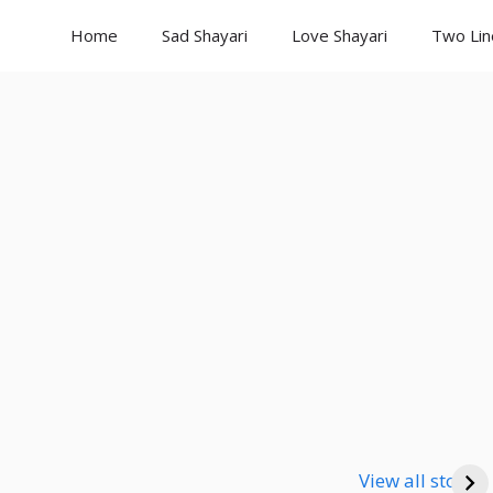
Home
Sad Shayari
Love Shayari
Two Lin
Good Night
Good Night
Go
Shayari
Shayari
Sha
View all stories