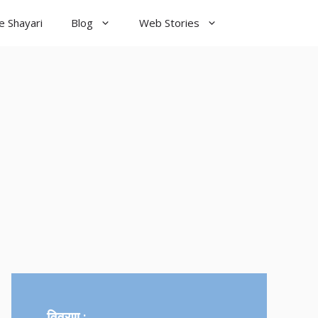
e Shayari
Blog
Web Stories
od Night
yari
विवरण :