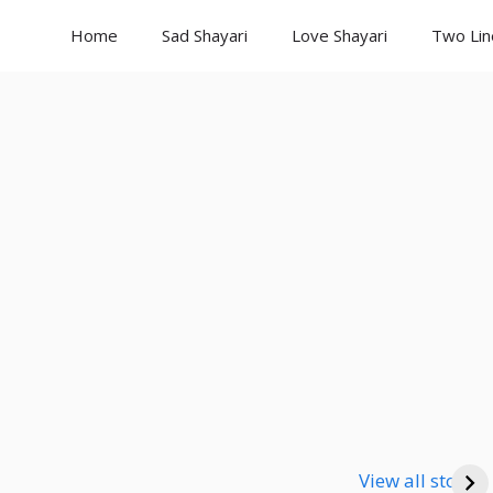
Home
Sad Shayari
Love Shayari
Two Lin
Good Night
Good Night
Go
Shayari
Shayari
Sha
View all stories