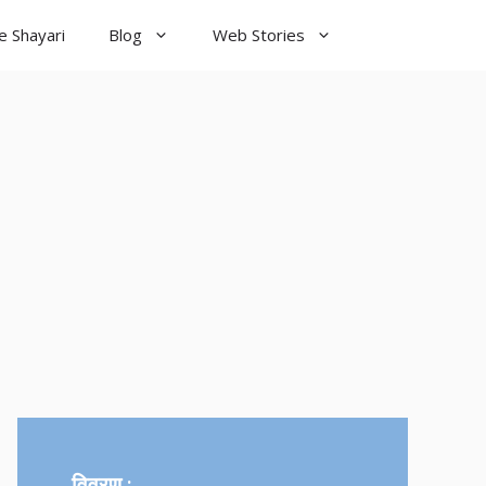
e Shayari
Blog
Web Stories
od Night
yari
विवरण :