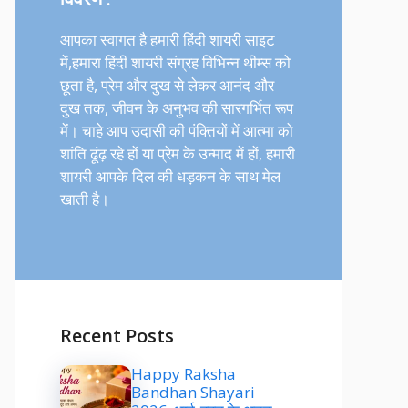
आपका स्वागत है हमारी हिंदी शायरी साइट
में,हमारा हिंदी शायरी संग्रह विभिन्न थीम्स को
छूता है, प्रेम और दुख से लेकर आनंद और
दुख तक, जीवन के अनुभव की सारगर्भित रूप
में। चाहे आप उदासी की पंक्तियों में आत्मा को
शांति ढूंढ़ रहे हों या प्रेम के उन्माद में हों, हमारी
शायरी आपके दिल की धड़कन के साथ मेल
खाती है।
Recent Posts
Happy Raksha
Bandhan Shayari