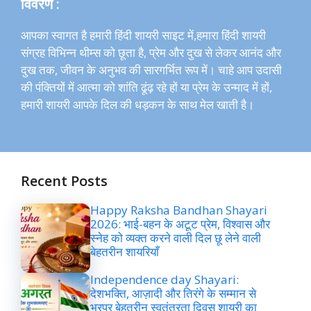
विवरण :
आपका स्वागत है हमारी हिंदी शायरी साइट में,हमारा हिंदी शायरी
संग्रह विभिन्न थीम्स को छूता है, प्रेम और दुख से लेकर आनंद और
दुख तक, जीवन के अनुभव की सारगर्भित रूप में। चाहे आप उदासी
की पंक्तियों में आत्मा को शांति ढूंढ़ रहे हों या प्रेम के उन्माद में हों,
हमारी शायरी आपके दिल की धड़कन के साथ मेल खाती है।
Recent Posts
Happy Raksha Bandhan Shayari
2026: भाई-बहन के अटूट प्रेम, विश्वास और
स्नेह को व्यक्त करने वाली दिल छू लेने वाली
बेहतरीन शायरियाँ
Independence day Shayari:
देशभक्ति, आज़ादी और तिरंगे के सम्मान से
भरपूर बेहतरीन स्वतंत्रता दिवस शायरी का