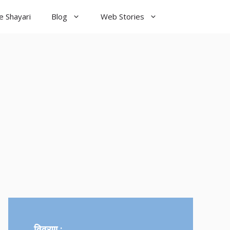
e Shayari
Blog
Web Stories
od Night
yari
विवरण :