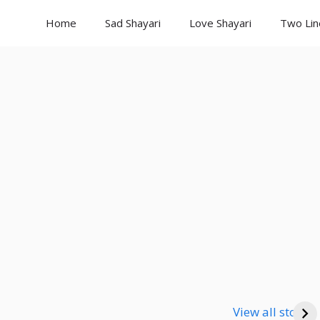
Home
Sad Shayari
Love Shayari
Two Lin
Good Night
Good Night
Go
Shayari
Shayari
Sha
View all stories