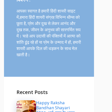
आपका स्वागत है हमारी हिंदी शायरी साइट
में,हमारा हिंदी शायरी संग्रह विभिन्न थीम्स को
छूता है, प्रेम और दुख से लेकर आनंद और
दुख तक, जीवन के अनुभव की सारगर्भित रूप
में। चाहे आप उदासी की पंक्तियों में आत्मा को
शांति ढूंढ़ रहे हों या प्रेम के उन्माद में हों, हमारी
शायरी आपके दिल की धड़कन के साथ मेल
खाती है।
Recent Posts
Happy Raksha
Bandhan Shayari