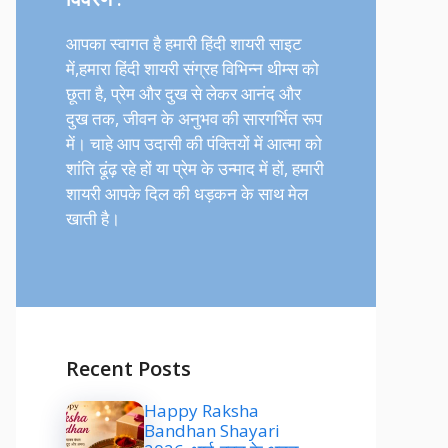
आपका स्वागत है हमारी हिंदी शायरी साइट
में,हमारा हिंदी शायरी संग्रह विभिन्न थीम्स को
छूता है, प्रेम और दुख से लेकर आनंद और
दुख तक, जीवन के अनुभव की सारगर्भित रूप
में। चाहे आप उदासी की पंक्तियों में आत्मा को
शांति ढूंढ़ रहे हों या प्रेम के उन्माद में हों, हमारी
शायरी आपके दिल की धड़कन के साथ मेल
खाती है।
Recent Posts
Happy Raksha
Bandhan Shayari