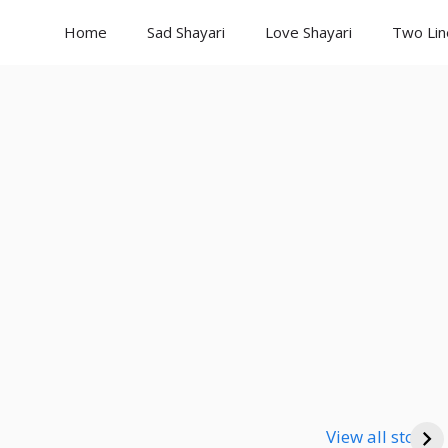
Home
Sad Shayari
Love Shayari
Two Lin
Good Night
Good Night
Go
Shayari
Shayari
Sha
View all stories