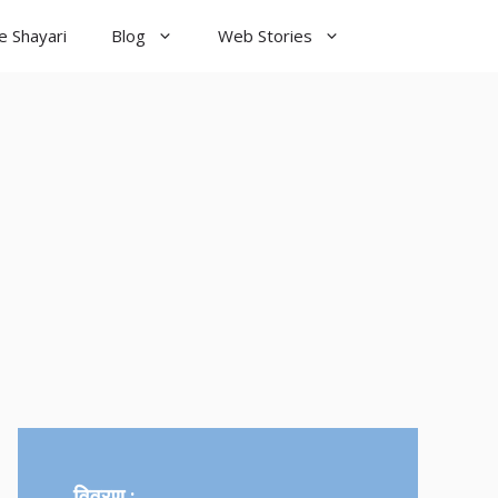
e Shayari
Blog
Web Stories
od Night
yari
विवरण :