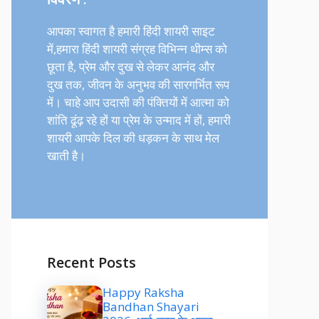
आपका स्वागत है हमारी हिंदी शायरी साइट
में,हमारा हिंदी शायरी संग्रह विभिन्न थीम्स को
छूता है, प्रेम और दुख से लेकर आनंद और
दुख तक, जीवन के अनुभव की सारगर्भित रूप
में। चाहे आप उदासी की पंक्तियों में आत्मा को
शांति ढूंढ़ रहे हों या प्रेम के उन्माद में हों, हमारी
शायरी आपके दिल की धड़कन के साथ मेल
खाती है।
Recent Posts
Happy Raksha
Bandhan Shayari