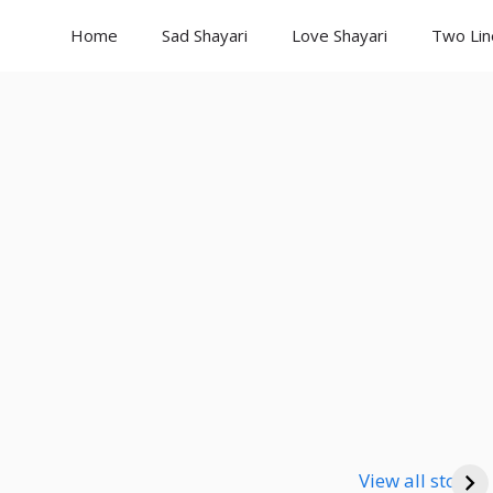
Home
Sad Shayari
Love Shayari
Two Lin
Good Night
Good Night
Go
Shayari
Shayari
Sha
View all stories