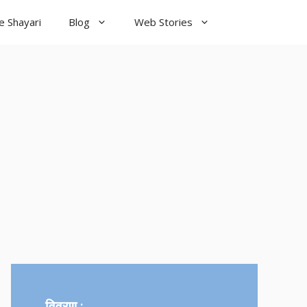
e Shayari
Blog
Web Stories
od Night
yari
विवरण :