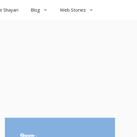
e Shayari
Blog
Web Stories
od Night
yari
विवरण :