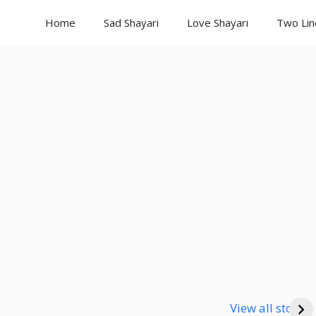
Home
Sad Shayari
Love Shayari
Two Lin
Good Night
Good Night
Go
Shayari
Shayari
Sha
View all stories