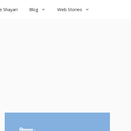
e Shayari
Blog
Web Stories
od Night
yari
विवरण :