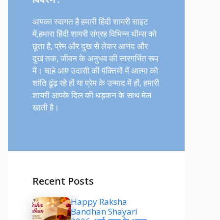
आपका स्वागत है हमारी हिंदी शायरी साइट
में,हमारा हिंदी शायरी संग्रह विभिन्न थीम्स को
छूता है, प्रेम और दुख से लेकर आनंद और
दुख तक, जीवन के अनुभव की सारगर्भित रूप
में। चाहे आप उदासी की पंक्तियों में आत्मा को
शांति ढूंढ़ रहे हों या प्रेम के उन्माद में हों, हमारी
शायरी आपके दिल की धड़कन के साथ मेल
खाती है।
Recent Posts
Happy Raksha
Bandhan Shayari