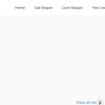
Home
Sad Shayari
Love Shayari
Two Lin
Good Night
Good Night
Go
Shayari
Shayari
Sha
View all stories