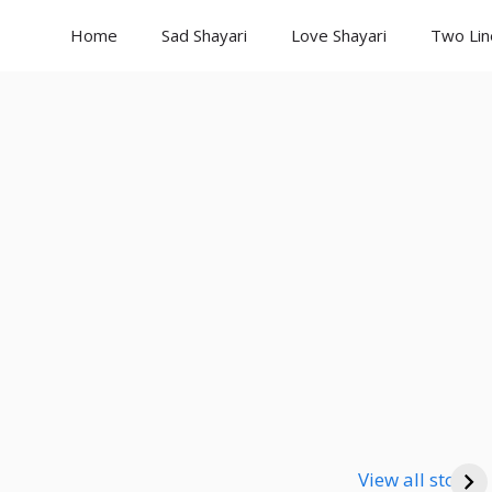
Home
Sad Shayari
Love Shayari
Two Lin
Good Night
Good Night
Go
Shayari
Shayari
Sha
View all stories