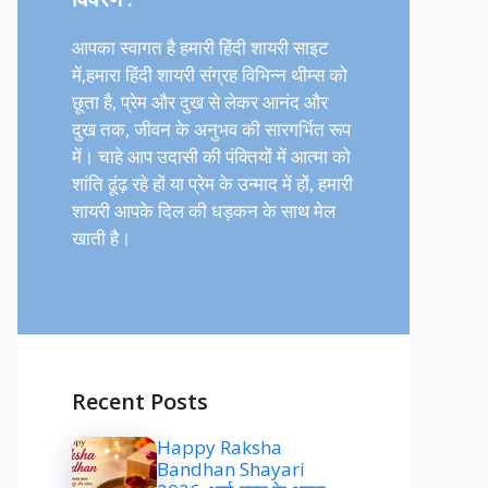
आपका स्वागत है हमारी हिंदी शायरी साइट
में,हमारा हिंदी शायरी संग्रह विभिन्न थीम्स को
छूता है, प्रेम और दुख से लेकर आनंद और
दुख तक, जीवन के अनुभव की सारगर्भित रूप
में। चाहे आप उदासी की पंक्तियों में आत्मा को
शांति ढूंढ़ रहे हों या प्रेम के उन्माद में हों, हमारी
शायरी आपके दिल की धड़कन के साथ मेल
खाती है।
Recent Posts
Happy Raksha
Bandhan Shayari