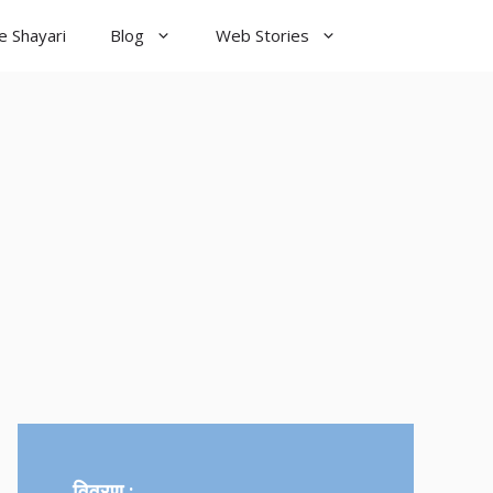
e Shayari
Blog
Web Stories
od Night
yari
विवरण :