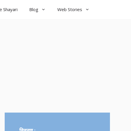
e Shayari
Blog
Web Stories
od Night
yari
विवरण :