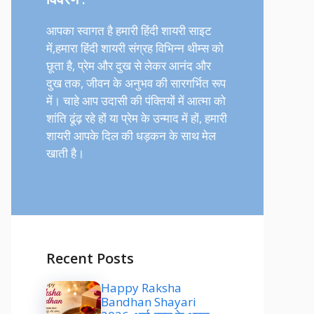
आपका स्वागत है हमारी हिंदी शायरी साइट
में,हमारा हिंदी शायरी संग्रह विभिन्न थीम्स को
छूता है, प्रेम और दुख से लेकर आनंद और
दुख तक, जीवन के अनुभव की सारगर्भित रूप
में। चाहे आप उदासी की पंक्तियों में आत्मा को
शांति ढूंढ़ रहे हों या प्रेम के उन्माद में हों, हमारी
शायरी आपके दिल की धड़कन के साथ मेल
खाती है।
Recent Posts
Happy Raksha
Bandhan Shayari