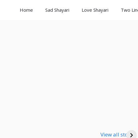
Home
Sad Shayari
Love Shayari
Two Lin
Good Night
Good Night
Go
Shayari
Shayari
Sha
View all stories