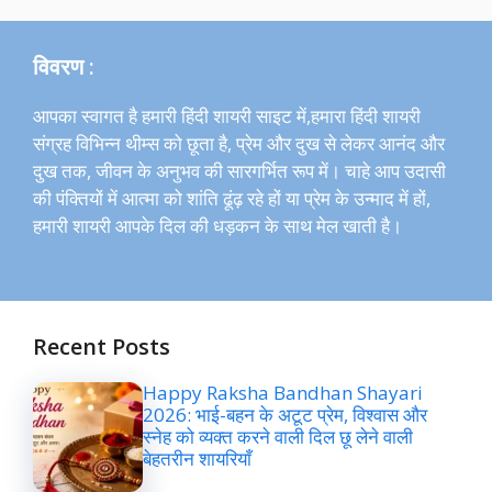
विवरण :
आपका स्वागत है हमारी हिंदी शायरी साइट में,हमारा हिंदी शायरी
संग्रह विभिन्न थीम्स को छूता है, प्रेम और दुख से लेकर आनंद और
दुख तक, जीवन के अनुभव की सारगर्भित रूप में। चाहे आप उदासी
की पंक्तियों में आत्मा को शांति ढूंढ़ रहे हों या प्रेम के उन्माद में हों,
हमारी शायरी आपके दिल की धड़कन के साथ मेल खाती है।
Recent Posts
Happy Raksha Bandhan Shayari
2026: भाई-बहन के अटूट प्रेम, विश्वास और
स्नेह को व्यक्त करने वाली दिल छू लेने वाली
बेहतरीन शायरियाँ