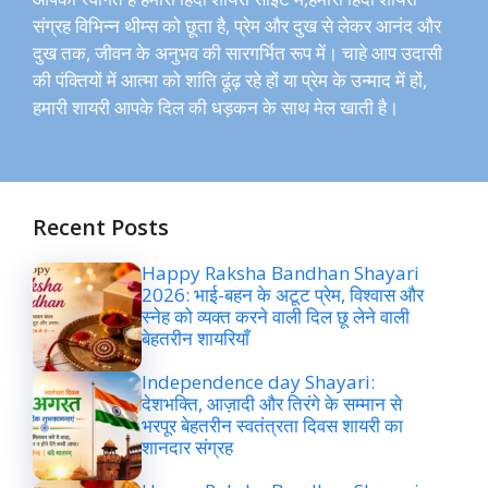
संग्रह विभिन्न थीम्स को छूता है, प्रेम और दुख से लेकर आनंद और
दुख तक, जीवन के अनुभव की सारगर्भित रूप में। चाहे आप उदासी
की पंक्तियों में आत्मा को शांति ढूंढ़ रहे हों या प्रेम के उन्माद में हों,
हमारी शायरी आपके दिल की धड़कन के साथ मेल खाती है।
Recent Posts
Happy Raksha Bandhan Shayari
2026: भाई-बहन के अटूट प्रेम, विश्वास और
स्नेह को व्यक्त करने वाली दिल छू लेने वाली
बेहतरीन शायरियाँ
Independence day Shayari:
देशभक्ति, आज़ादी और तिरंगे के सम्मान से
भरपूर बेहतरीन स्वतंत्रता दिवस शायरी का
शानदार संग्रह