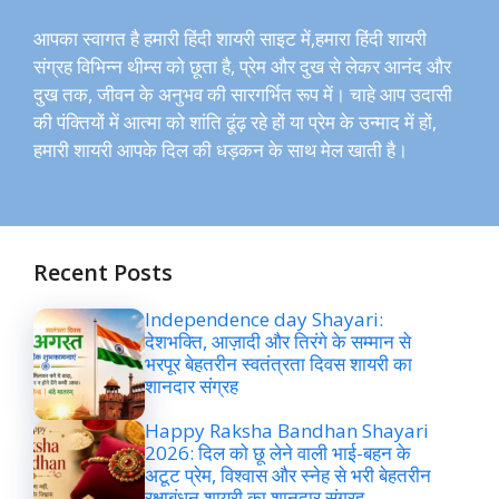
आपका स्वागत है हमारी हिंदी शायरी साइट में,हमारा हिंदी शायरी
संग्रह विभिन्न थीम्स को छूता है, प्रेम और दुख से लेकर आनंद और
दुख तक, जीवन के अनुभव की सारगर्भित रूप में। चाहे आप उदासी
की पंक्तियों में आत्मा को शांति ढूंढ़ रहे हों या प्रेम के उन्माद में हों,
हमारी शायरी आपके दिल की धड़कन के साथ मेल खाती है।
Recent Posts
Independence day Shayari:
देशभक्ति, आज़ादी और तिरंगे के सम्मान से
भरपूर बेहतरीन स्वतंत्रता दिवस शायरी का
शानदार संग्रह
Happy Raksha Bandhan Shayari
2026: दिल को छू लेने वाली भाई-बहन के
अटूट प्रेम, विश्वास और स्नेह से भरी बेहतरीन
रक्षाबंधन शायरी का शानदार संग्रह