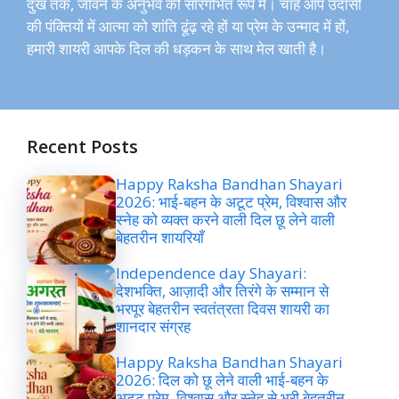
दुख तक, जीवन के अनुभव की सारगर्भित रूप में। चाहे आप उदासी
की पंक्तियों में आत्मा को शांति ढूंढ़ रहे हों या प्रेम के उन्माद में हों,
हमारी शायरी आपके दिल की धड़कन के साथ मेल खाती है।
Recent Posts
Happy Raksha Bandhan Shayari
2026: भाई-बहन के अटूट प्रेम, विश्वास और
स्नेह को व्यक्त करने वाली दिल छू लेने वाली
बेहतरीन शायरियाँ
Independence day Shayari:
देशभक्ति, आज़ादी और तिरंगे के सम्मान से
भरपूर बेहतरीन स्वतंत्रता दिवस शायरी का
शानदार संग्रह
Happy Raksha Bandhan Shayari
2026: दिल को छू लेने वाली भाई-बहन के
अटूट प्रेम, विश्वास और स्नेह से भरी बेहतरीन