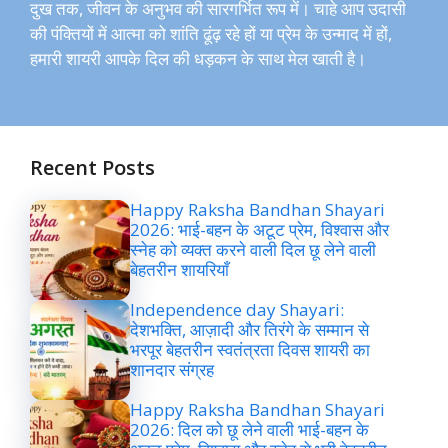
दुख तक, जीवन के अनुभव की सारगर्भित रूप में। चाहे आप उदासी
की पंक्तियों में आत्मा को शांति ढूंढ़ रहे हों या प्रेम के उन्माद में हों,
हमारी शायरी आपके दिल की धड़कन के साथ मेल खाती है।
Recent Posts
Happy Raksha Bandhan Shayari
2026: भाई-बहन के अटूट प्रेम, विश्वास और
स्नेह को व्यक्त करने वाली दिल छू लेने वाली
बेहतरीन शायरियाँ
Independence day Shayari:
देशभक्ति, आज़ादी और तिरंगे के सम्मान से
भरपूर बेहतरीन स्वतंत्रता दिवस शायरी का
शानदार संग्रह
Happy Raksha Bandhan Shayari
2026: दिल को छू लेने वाली भाई-बहन के