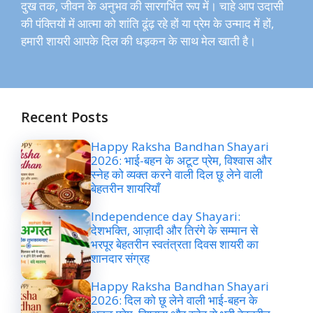
दुख तक, जीवन के अनुभव की सारगर्भित रूप में। चाहे आप उदासी
की पंक्तियों में आत्मा को शांति ढूंढ़ रहे हों या प्रेम के उन्माद में हों,
हमारी शायरी आपके दिल की धड़कन के साथ मेल खाती है।
Recent Posts
Happy Raksha Bandhan Shayari
2026: भाई-बहन के अटूट प्रेम, विश्वास और
स्नेह को व्यक्त करने वाली दिल छू लेने वाली
बेहतरीन शायरियाँ
Independence day Shayari:
देशभक्ति, आज़ादी और तिरंगे के सम्मान से
भरपूर बेहतरीन स्वतंत्रता दिवस शायरी का
शानदार संग्रह
Happy Raksha Bandhan Shayari
2026: दिल को छू लेने वाली भाई-बहन के